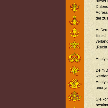
dieser
Datens
Adress
der zu
Außerd
Einsch
verlan
„Recht
Analyse
Beim Be
werden
Analys
anonym
Sie kö
bestimm