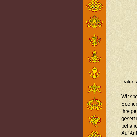
Datens
Wir sp
Spende
Ihre p
gesetz
behand
Auf An