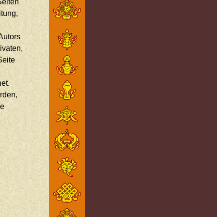
Seiten
itung,
Autors
ivaten,
Seite
et.
rden,
ge