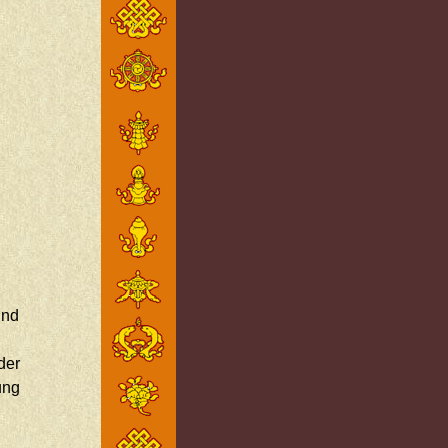
und
der
ung