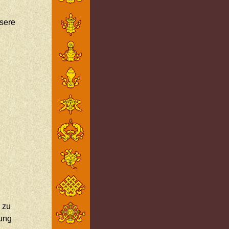
sere
 zu
hung