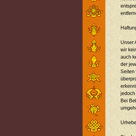
entspr
entfern
Haftung
Unser A
wir kei
auch ke
der jew
Seiten
überprü
erkennb
jedoch
Bei Be
umgehe
Urhebe