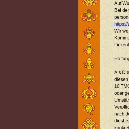
Auf Wu
Bei de
person
https:/
Wir wei
Kommun
lückenl
Haftung
Als Die
diesen
10 TMG 
oder g
Umständ
Verpfl
nach d
diesbez
konkre