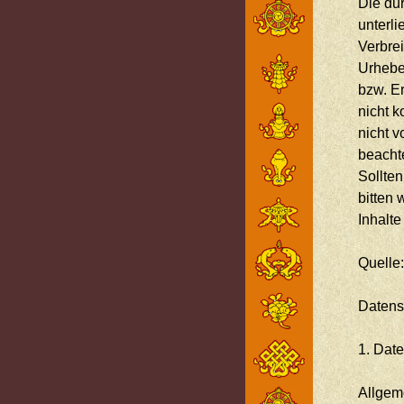
Die dur
unterli
Verbre
Urhebe
bzw. Er
nicht k
nicht v
beachte
Sollte
bitten
Inhalt
Quelle:
Datens
1. Date
Allgem