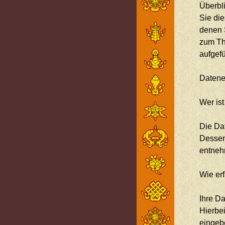
Überbl
Sie di
denen S
zum Th
aufgef
Datene
Wer ist
Die Dat
Dessen
entneh
Wie er
Ihre D
Hierbei
eingeb