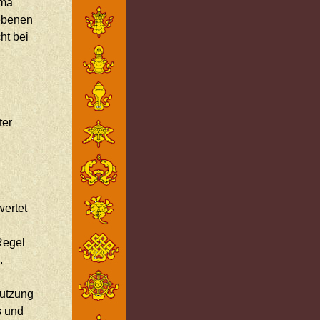
ema
gebenen
ht bei
ter
wertet
Regel
.
nutzung
s und