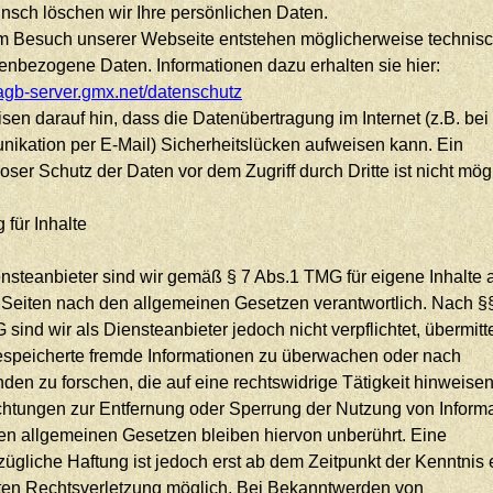
nsch löschen wir Ihre persönlichen Daten.
m Besuch unserer Webseite entstehen möglicherweise technisc
enbezogene Daten. Informationen dazu erhalten sie hier:
/agb-server.gmx.net/datenschutz
sen darauf hin, dass die Datenübertragung im Internet (z.B. bei
ikation per E-Mail) Sicherheitslücken aufweisen kann. Ein
oser Schutz der Daten vor dem Zugriff durch Dritte ist nicht mög
 für Inhalte
nsteanbieter sind wir gemäß § 7 Abs.1 TMG für eigene Inhalte 
 Seiten nach den allgemeinen Gesetzen verantwortlich. Nach §§
sind wir als Diensteanbieter jedoch nicht verpflichtet, übermitt
espeicherte fremde Informationen zu überwachen oder nach
en zu forschen, die auf eine rechtswidrige Tätigkeit hinweisen
ichtungen zur Entfernung oder Sperrung der Nutzung von Inform
en allgemeinen Gesetzen bleiben hiervon unberührt. Eine
ügliche Haftung ist jedoch erst ab dem Zeitpunkt der Kenntnis 
ten Rechtsverletzung möglich. Bei Bekanntwerden von