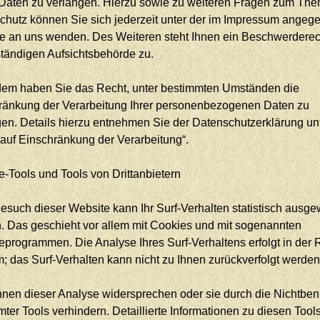
 Daten zu verlangen. Hierzu sowie zu weiteren Fragen zum Th
chutz können Sie sich jederzeit unter der im Impressum ange
e an uns wenden. Des Weiteren steht Ihnen ein Beschwerderec
ständigen Aufsichtsbehörde zu.
em haben Sie das Recht, unter bestimmten Umständen die
ränkung der Verarbeitung Ihrer personenbezogenen Daten zu
gen. Details hierzu entnehmen Sie der Datenschutzerklärung un
 auf Einschränkung der Verarbeitung“.
-Tools und Tools von Drittanbietern
such dieser Website kann Ihr Surf-Verhalten statistisch ausge
. Das geschieht vor allem mit Cookies und mit sogenannten
eprogrammen. Die Analyse Ihres Surf-Verhaltens erfolgt in der 
; das Surf-Verhalten kann nicht zu Ihnen zurückverfolgt werden
nnen dieser Analyse widersprechen oder sie durch die Nichtbe
ter Tools verhindern. Detaillierte Informationen zu diesen Tool