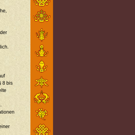
he,
 der
lich.
auf
 8 bis
elte
.
ationen
einer