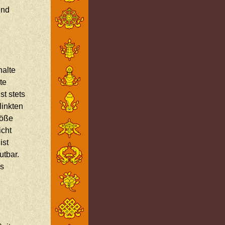
end
halte
te
st stets
linkten
töße
icht
ist
utbar.
ks