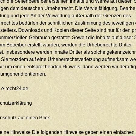
ch die Seitenbetreiber erstellten Inhalte und Werke auf diesen 
egen dem deutschen Urheberrecht. Die Vervielfältigung, Bearbe
itung und jede Art der Verwertung außerhalb der Grenzen des
rrechtes bedürfen der schriftlichen Zustimmung des jeweiligen 
stellers. Downloads und Kopien dieser Seite sind nur für den pr
ommerziellen Gebrauch gestattet. Soweit die Inhalte auf dieser 
om Betreiber erstellt wurden, werden die Urheberrechte Dritter
t. Insbesondere werden Inhalte Dritter als solche gekennzeichn
n Sie trotzdem auf eine Urheberrechtsverletzung aufmerksam we
 wir um einen entsprechenden Hinweis, dann werden wir derarti
e umgehend entfernen.
 e-recht24.de
chutzerklärung
nschutz auf einen Blick
eine Hinweise Die folgenden Hinweise geben einen einfachen