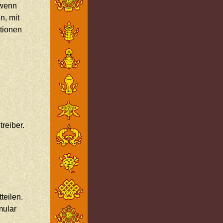
 wenn
n, mit
ationen
reiber.
teilen.
mular