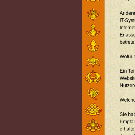
Andere
IT-Syst
Interne
Erfassu
betrete
Wofür 
Ein Tei
Websit
Nutzer
Welche
Sie hab
Empfän
erhalt